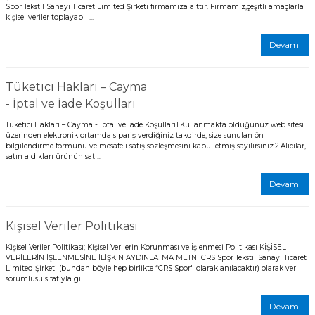
Spor Tekstil Sanayi Ticaret Limited Şirketi firmamıza aittir. Firmamız,çeşitli amaçlarla
r
kişisel veriler toplayabil ...
Devamı
i Belediye Spor
Tüketici Hakları – Cayma
- İptal ve İade Koşulları
Tüketici Hakları – Cayma - İptal ve İade Koşulları1.Kullanmakta olduğunuz web sitesi
üzerinden elektronik ortamda sipariş verdiğiniz takdirde, size sunulan ön
bilgilendirme formunu ve mesafeli satış sözleşmesini kabul etmiş sayılırsınız.2.Alıcılar,
r Kulübü
satın aldıkları ürünün sat ...
Devamı
esi Ankaraspor
Kişisel Veriler Politikası
Kişisel Veriler Politikası; Kişisel Verilerin Korunması ve İşlenmesi Politikası KİŞİSEL
nyurdu
VERİLERİN İŞLENMESİNE İLİŞKİN AYDINLATMA METNİ CRS Spor Tekstil Sanayi Ticaret
Limited Şirketi (bundan böyle hep birlikte “CRS Spor" olarak anılacaktır) olarak veri
sorumlusu sıfatıyla gi ...
Devamı