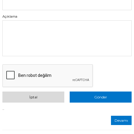
Açıklama
İptal
Gönder
...
Devamı