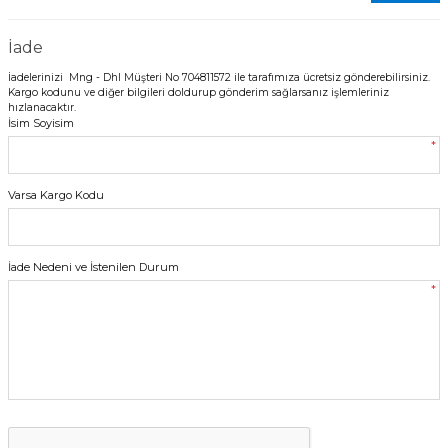
İade
İadelerinizi Mng - Dhl Müşteri No 704811572 ile tarafımıza ücretsiz gönderebilirsiniz.
Kargo kodunu ve diğer bilgileri doldurup gönderim sağlarsanız işlemleriniz
hızlanacaktır.
İsim Soyisim
*
Varsa Kargo Kodu
İade Nedeni ve İstenilen Durum
*