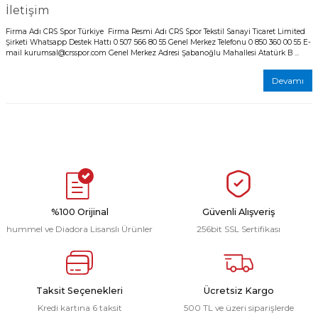
İletişim
Firma Adı CRS Spor Türkiye Firma Resmi Adı CRS Spor Tekstil Sanayi Ticaret Limited
Şirketi Whatsapp Destek Hattı 0 507 566 80 55 Genel Merkez Telefonu 0 850 360 00 55 E-
mail kurumsal@crsspor.com Genel Merkez Adresi Şabanoğlu Mahallesi Atatürk B ...
Devamı
%100 Orijinal
Güvenli Alışveriş
hummel ve Diadora Lisanslı Ürünler
256bit SSL Sertifikası
Taksit Seçenekleri
Ücretsiz Kargo
Kredi kartına 6 taksit
500 TL ve üzeri siparişlerde