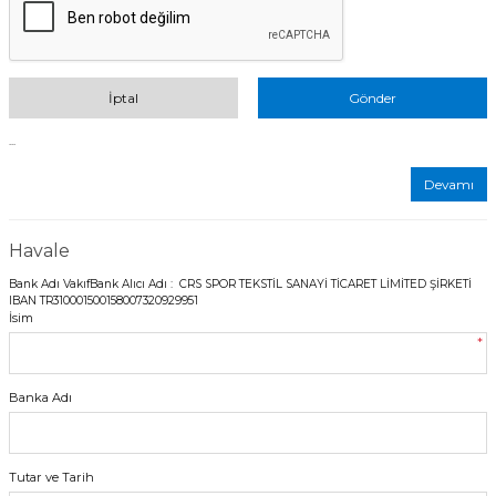
İptal
Gönder
...
Devamı
Havale
Bank Adı VakıfBank Alıcı Adı : CRS SPOR TEKSTİL SANAYİ TİCARET LİMİTED ŞİRKETİ
IBAN TR310001500158007320929951
İsim
*
Banka Adı
Tutar ve Tarih