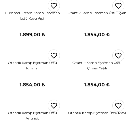
r
Hummel Dream Kamp Eşofman
Otantik Kamp Eşofman Üstü Siyah
Üstü Koyu Yeşil
i Belediye Spor
1.899,00 ₺
1.854,00 ₺
Otantik Kamp Eşofman Üstü
Otantik Kamp Eşofman Üstü
r Kulübü
Kırmızı
Çimen Yeşili
esi Ankaraspor
1.854,00 ₺
1.854,00 ₺
nyurdu
Otantik Kamp Eşofman Üstü
Otantik Kamp Eşofman Üstü Mavi
Antrasit