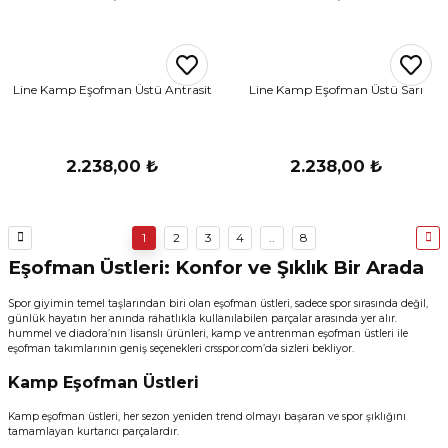
Line Kamp Eşofman Üstü Antrasit
Line Kamp Eşofman Üstü Sarı
2.238,00 ₺
2.238,00 ₺
1
2
3
4
..
8
Eşofman Üstleri: Konfor ve Şıklık Bir Arada
Spor giyimin temel taşlarından biri olan eşofman üstleri, sadece spor sırasında değil,
günlük hayatın her anında rahatlıkla kullanılabilen parçalar arasında yer alır.
hummel ve diadora’nın lisanslı ürünleri, kamp ve antrenman eşofman üstleri ile
eşofman takımlarının geniş seçenekleri crsspor.com’da sizleri bekliyor.
Kamp Eşofman Üstleri
Kamp eşofman üstleri, her sezon yeniden trend olmayı başaran ve spor şıklığını
tamamlayan kurtarıcı parçalardır.