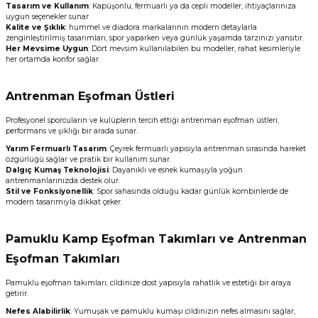
Tasarım ve Kullanım
: Kapüşonlu, fermuarlı ya da cepli modeller, ihtiyaçlarınıza
uygun seçenekler sunar.
Kalite ve Şıklık
: hummel ve diadora markalarının modern detaylarla
zenginleştirilmiş tasarımları, spor yaparken veya günlük yaşamda tarzınızı yansıtır.
Her Mevsime Uygun
: Dört mevsim kullanılabilen bu modeller, rahat kesimleriyle
her ortamda konfor sağlar.
Antrenman Eşofman Üstleri
Profesyonel sporcuların ve kulüplerin tercih ettiği antrenman eşofman üstleri,
performans ve şıklığı bir arada sunar.
Yarım Fermuarlı Tasarım
: Çeyrek fermuarlı yapısıyla antrenman sırasında hareket
özgürlüğü sağlar ve pratik bir kullanım sunar.
Dalgıç Kumaş Teknolojisi
: Dayanıklı ve esnek kumaşıyla yoğun
antrenmanlarınızda destek olur.
Stil ve Fonksiyonellik
: Spor sahasında olduğu kadar günlük kombinlerde de
modern tasarımıyla dikkat çeker.
Pamuklu
Kamp Eşofman Takımları
ve
Antrenman
Eşofman Takımları
Pamuklu eşofman takımları, cildinize dost yapısıyla rahatlık ve estetiği bir araya
getirir.
Nefes Alabilirlik
: Yumuşak ve pamuklu kumaşı cildinizin nefes almasını sağlar,