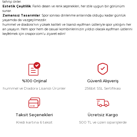
tahrişi önler.
Estetik Çeşitlilik
: Farklı desen ve renk seçenekleri, her stile uygun bir görünüm
sunar.
Zamansız Tasarımlar
: Spor sonrası dinlenme anlarında olduğu kadar günlük
yaşamda da vazgeçilmezdir.
hummel ve diadora’nın yüksek kaliteli ve lisanslı eşofman üstleriyle spor şıklığını her
an yaşayın. Hem spor hem de casual kombinlerinizin yıldızı olacak eşofman üstlerini
keşfetmek için crsspor.com’u ziyaret edin!
%100 Orijinal
Güvenli Alışveriş
hummel ve Diadora Lisanslı Ürünler
256bit SSL Sertifikası
Taksit Seçenekleri
Ücretsiz Kargo
Kredi kartına 6 taksit
500 TL ve üzeri siparişlerde