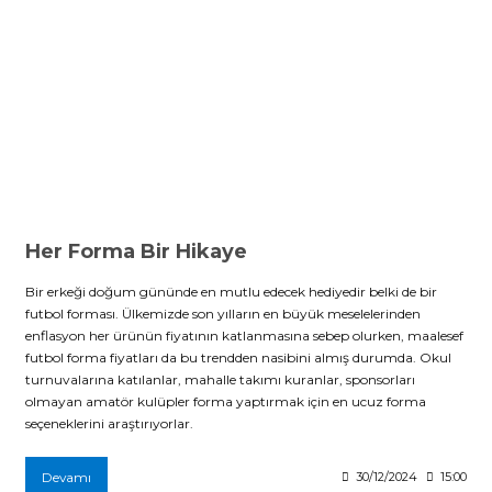
Her Forma Bir Hikaye
Bir erkeği doğum gününde en mutlu edecek hediyedir belki de bir
futbol forması. Ülkemizde son yılların en büyük meselelerinden
enflasyon her ürünün fiyatının katlanmasına sebep olurken, maalesef
futbol forma fiyatları da bu trendden nasibini almış durumda. Okul
turnuvalarına katılanlar, mahalle takımı kuranlar, sponsorları
olmayan amatör kulüpler forma yaptırmak için en ucuz forma
seçeneklerini araştırıyorlar.
Devamı
30/12/2024
15:00