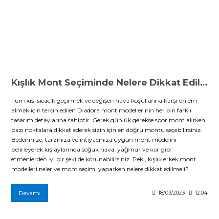
Kışlık Mont Seçiminde Nelere Dikkat Edilmeli?
Tüm kışı sıcacık geçirmek ve değişen hava koşullarına karşı önlem
almak için tercih edilen Diadora mont modellerinin her biri farklı
tasarım detaylarına sahiptir. Gerek günlük gerekse spor mont alırken
bazı noktalara dikkat ederek sizin için en doğru montu seçebilirsiniz.
Bedeninize, tarzınıza ve ihtiyacınıza uygun mont modelini
belirleyerek kış aylarında soğuk hava, yağmur ve kar gibi
etmenlerden iyi bir şekilde korunabilirsiniz. Peki, kışlık erkek mont
modelleri neler ve mont seçimi yaparken nelere dikkat edilmeli?
Devamı
18/03/2023
12:04