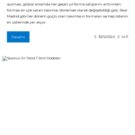
açılması, global anlamda her geçen yıl forma satışlarını arttırırken,
forması en çok satan takımlar dönemsel olarak değişebildiği gibi, Real
Madrid gibi her dönem güçlü olan takımların formaları ise hep listenin
en üstlerinde yer alıyor.
Devamı
30/12/2024
14:11