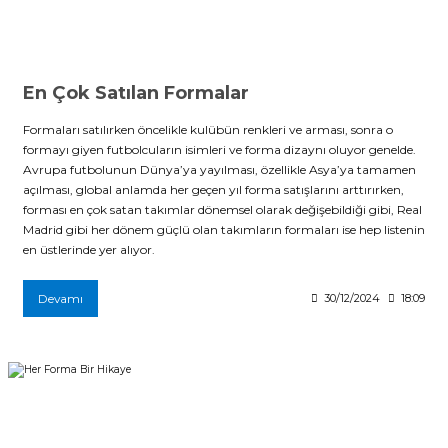
r
i Belediye Spor
En Çok Satılan Formalar
Formaları satılırken öncelikle kulübün renkleri ve arması, sonra o
formayı giyen futbolcuların isimleri ve forma dizaynı oluyor genelde.
Avrupa futbolunun Dünya’ya yayılması, özellikle Asya’ya tamamen
açılması, global anlamda her geçen yıl forma satışlarını arttırırken,
forması en çok satan takımlar dönemsel olarak değişebildiği gibi, Real
r Kulübü
Madrid gibi her dönem güçlü olan takımların formaları ise hep listenin
en üstlerinde yer alıyor.
esi Ankaraspor
Devamı
30/12/2024
18:09
nyurdu