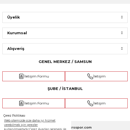
Üyelik
Kurumsal
Alışveriş
GENEL MERKEZ / SAMSUN
İletişim Formu
İletişim
ŞUBE / İSTANBUL
İletişim Formu
İletişim
Çerez Politikası
Web sitemizde size daha iyi hizmet
verebilmek için çerezler
Copyright 2025 © crsspor.com
kullanılmaktadır.Çerez Ayarları seçeneği ile