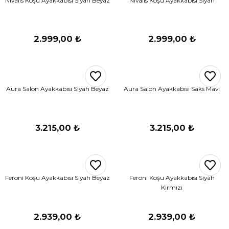
Nivalis Koşu Ayakkabısı Siyah Beyaz
Nivalis Koşu Ayakkabısı Siyah
r
i Belediye Spor
2.999,00 ₺
2.999,00 ₺
Aura Salon Ayakkabısı Siyah Beyaz
Aura Salon Ayakkabısı Saks Mavi
r Kulübü
3.215,00 ₺
3.215,00 ₺
esi Ankaraspor
Feroni Koşu Ayakkabısı Siyah Beyaz
Feroni Koşu Ayakkabısı Siyah
nyurdu
Kırmızı
2.939,00 ₺
2.939,00 ₺