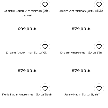
r
Otantik Cepsiz Antrenman Şortu
Dream Antrenman Şortu Beyaz
Lacivert
i Belediye Spor
699,00 ₺
879,00 ₺
Dream Antrenman Şortu Yeşil
Dream Antrenman Şortu Sarı
r Kulübü
esi Ankaraspor
879,00 ₺
879,00 ₺
nyurdu
Perla Kadın Antrenman Şortu Siyah
Jenny Kadın Şortu Siyah