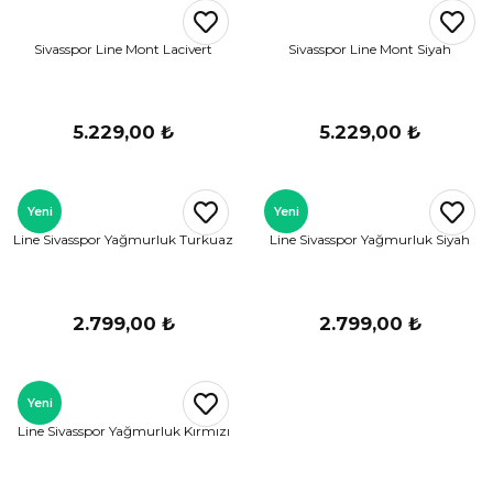
r
Sivasspor Line Mont Lacivert
Sivasspor Line Mont Siyah
i Belediye Spor
5.229,00 ₺
5.229,00 ₺
Yeni
Yeni
Line Sivasspor Yağmurluk Turkuaz
Line Sivasspor Yağmurluk Siyah
r Kulübü
esi Ankaraspor
2.799,00 ₺
2.799,00 ₺
Yeni
nyurdu
Line Sivasspor Yağmurluk Kırmızı