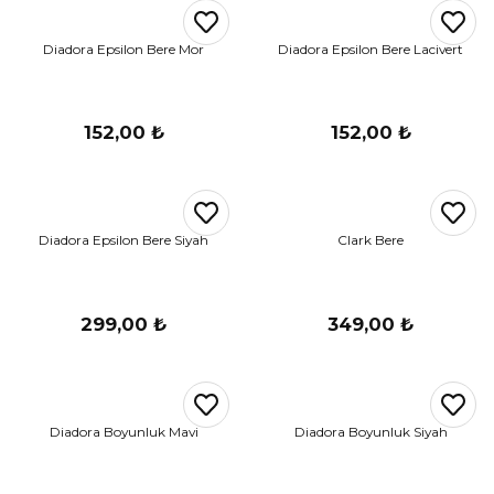
r
Diadora Epsilon Bere Mor
Diadora Epsilon Bere Lacivert
i Belediye Spor
152,00 ₺
152,00 ₺
Diadora Epsilon Bere Siyah
Clark Bere
r Kulübü
esi Ankaraspor
299,00 ₺
349,00 ₺
nyurdu
Diadora Boyunluk Mavi
Diadora Boyunluk Siyah