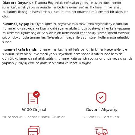
Diadora Boyunluk
: Diadora Boyunluk, nefes alan yapısı ile uzun süreli konfor
sunarken, esnek yapısı sayesinde her bedene uyum sağlar. Şık tasarımı ve rahat
kullanımı ile soğuk havalarda sizi sıcak tutar, her ortamda mükemmel bir aksesuar
olur.
hummel joy şapka
:
Siyah, kırmızı, beyaz ve saks mavi renk seçenekleriyle sunulan
hummel joy şapka, arka kısmındaki ayarlanabilir cırt cırt detayıyla her kafa yapısına
mükemmel uyum sağlar. Şapkanın ön kısmındaki zarif nakış işleme, sportif tarzınızı
şık bir dokunuşla tamamlar. Nefes alabilir yapısı ile uzun süreli kullanımda rahatlık
sunar.
hummel kafa bandı
:
hummel markasına ait kafa bandı, farklı renk seçenekleriyle
sunulur. Nefes alabilir ve esnek yapısı sayesinde hem spor aktivitelerinde hem de
günlük kullanımda rahatlık sağlar. hummel kafa bandı, spor salonunda veya dışarıda
yapılan yürüyüşlerde başınızı sabit tutar ve rahatlık sağlar.
%100 Orijinal
Güvenli Alışveriş
hummel ve Diadora Lisanslı Ürünler
256bit SSL Sertifikası