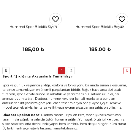
Hummel Spor Bileklik Siyah
Hummel Spor Bileklik Beyaz
185,00 ₺
185,00 ₺
1
2
Sportif Şıklığınızı Aksuarlarla Tamamlayın
Spor ve günlük yaşamda şıklığı, konforu ve fonksiyonu bir arada sunan aksesuarlar,
tarzınızı tamamlayan en önemli parçalardan biridir. Soğuk havalarda sizi sıcak
tutarken, spor aktivitelerinde ise rahatlık ve performansınızı artıran ürünler, her
anınıza uyum sağlar. Diadora, hummel ve diğer kaliteli markalarla sunulan
aksesuarlar, ihtiyacınıza göre şekillenen tasarımlarıyla öne çıkıyor. Çeşitli renk ve
model seçenekleriyle, her tarza ve ihtiyaca uygun aksesuarlara sahip olabilirsiniz.
Diadora Epsilon Bere
: Diadora markalı Epsilon Bere, rahat, şık ve sıcak tutan
tasarımıyla soğuk havalarda üstün koruma sağlar. Yumuşak örgü iplikler, başınızı
sıkıca sararken, orta derinlikteki yapısı hem konforlu hem de şık bir görünüm sunar.
Üç farklı renk seçeneğiyle tarzınızı yansıtabilirsiniz.