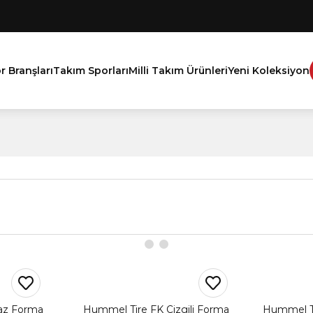
r Branşları
Takım Sporları
Milli Takım Ürünleri
Yeni Koleksiyon
az Forma
Hummel Tire FK Çizgili Forma
Hummel Ti