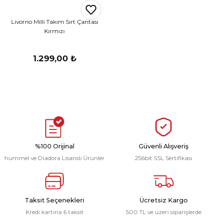
r
Livorno Milli Takım Sırt Çantası
Kırmızı
i Belediye Spor
1.299,00 ₺
r Kulübü
esi Ankaraspor
%100 Orijinal
Güvenli Alışveriş
hummel ve Diadora Lisanslı Ürünler
256bit SSL Sertifikası
nyurdu
Taksit Seçenekleri
Ücretsiz Kargo
Kredi kartına 6 taksit
500 TL ve üzeri siparişlerde