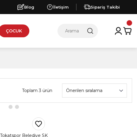
Blog
İletişim
Sipariş Takibi
ÇOCUK
Toplam 3 ürün
okatspor Belediye SK