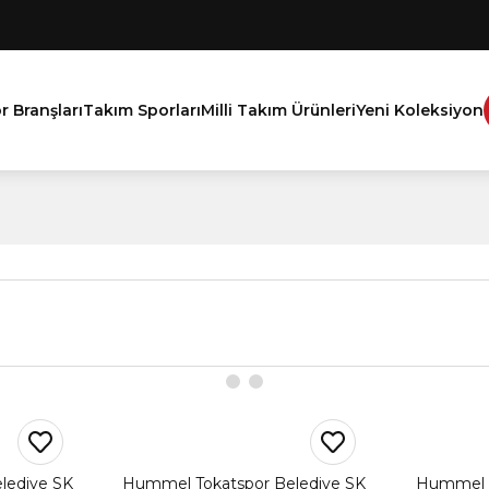
r Branşları
Takım Sporları
Milli Takım Ürünleri
Yeni Koleksiyon
lediye SK
Hummel Tokatspor Belediye SK
Hummel T