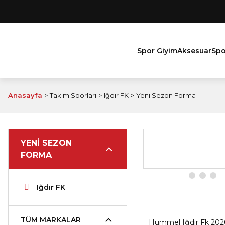
Spor Giyim
Aksesuar
Spo
Anasayfa
Takım Sporları
Iğdır FK
Yeni Sezon Forma
YENI SEZON
FORMA
Iğdır FK
TÜM MARKALAR
Hummel Iğdır Fk 202