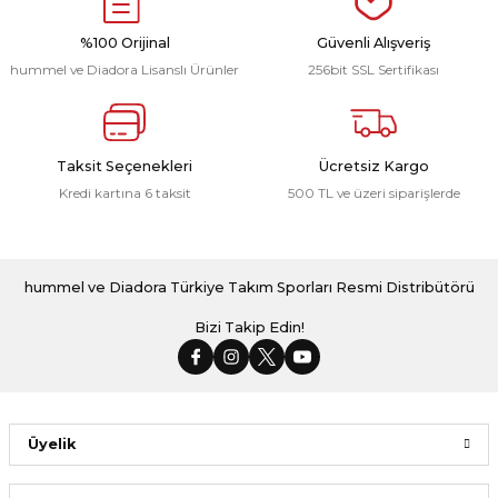
r
%100 Orijinal
Güvenli Alışveriş
hummel ve Diadora Lisanslı Ürünler
256bit SSL Sertifikası
i Belediye Spor
Taksit Seçenekleri
Ücretsiz Kargo
Kredi kartına 6 taksit
500 TL ve üzeri siparişlerde
r Kulübü
hummel ve Diadora Türkiye Takım Sporları Resmi Distribütörü
esi Ankaraspor
Bizi Takip Edin!
nyurdu
Üyelik