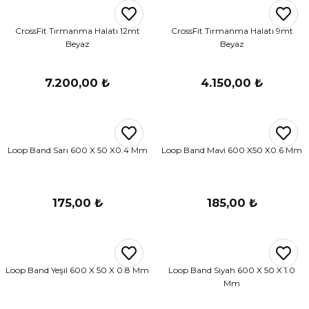
r
CrossFit Tırmanma Halatı 12mt
CrossFit Tırmanma Halatı 9mt
Beyaz
Beyaz
i Belediye Spor
7.200,00 ₺
4.150,00 ₺
Loop Band Sarı 600 X 50 X0.4 Mm
Loop Band Mavi 600 X50 X0.6 Mm
r Kulübü
esi Ankaraspor
175,00 ₺
185,00 ₺
nyurdu
Loop Band Yeşil 600 X 50 X 0.8 Mm
Loop Band Siyah 600 X 50 X 1.0
Mm