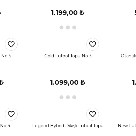
₺
1.199,00 ₺
 No 5
Gold Futbol Topu No 3
Otanti
 ₺
1.099,00 ₺
1
 No 4
Legend Hybrid Dikişli Futbol Topu
New Fut