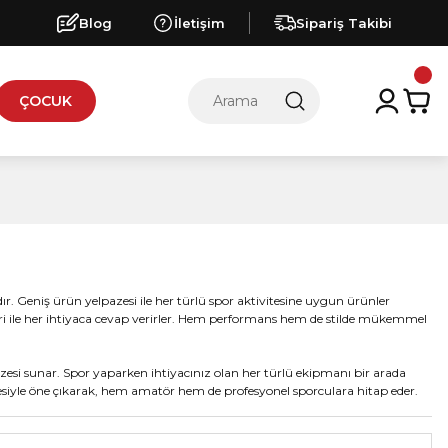
Blog
İletişim
Sipariş Takibi
ÇOCUK
r. Geniş ürün yelpazesi ile her türlü spor aktivitesine uygun ürünler
leri ile her ihtiyaca cevap verirler. Hem performans hem de stilde mükemmel
pazesi sunar. Spor yaparken ihtiyacınız olan her türlü ekipmanı bir arada
alitesiyle öne çıkarak, hem amatör hem de profesyonel sporculara hitap eder.