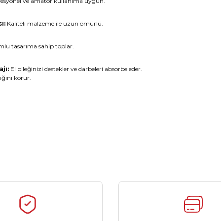
esyonel ve amatör kullanıma uygun.
ı:
Kaliteli malzeme ile uzun ömürlü.
lu tasarıma sahip toplar.
jı:
El bileğinizi destekler ve darbeleri absorbe eder.
ığını korur.