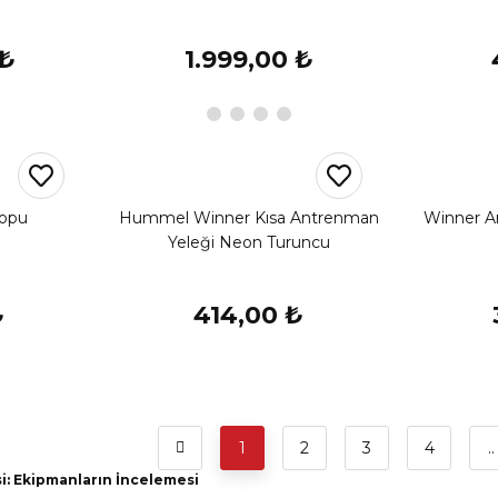
 ₺
1.999,00 ₺
Topu
Hummel Winner Kısa Antrenman
Winner A
Yeleği Neon Turuncu
₺
414,00 ₺
1
2
3
4
..
si: Ekipmanların İncelemesi