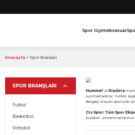
Spor Giyim
Aksesuar
Spo
Anasayfa
Spor Branşları
SPOR BRANŞLARI
Hummel
ve
Diadora
marka
sunmaktadırlar. Futbol, bask
dengeyi arayan sporcular için
Futbol
Crs Spor: Tüm Spor Ekip
Basketbol
bulabilir, antrenmanlarınızı 
Voleybol