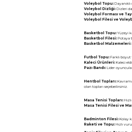
Voleybol Topu:
Dayanıklı 
Voleybol Dizliği:
Dizleri d
Voleybol Forması ve Tayt
Voleybol Filesi ve Voley
Basketbol Topu:
Yüzeyi ka
Basketbol Filesi:
Potaya ta
Basketbol Malzemeleri:
Futbol Topu:
Farklı boyut
Kaleci Ürünleri:
Kaleci eld
Pazı Bandı:
Lider oyuncular
Hentbol Topları:
Kavrama 
olan topları seçebeilirsiniz.
Masa Tenisi Topları:
Hızlı
Masa Tenisi Filesi ve Mas
Badminton Filesi:
Kolay k
Raketi ve Topu:
Hızlı vuru