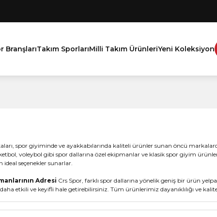
r Branşları
Takım Sporları
Milli Takım Ürünleri
Yeni Koleksiyon
ları, spor giyiminde ve ayakkabılarında kaliteli ürünler sunan öncü markalardı
etbol, voleybol gibi spor dallarına özel ekipmanlar ve klasik spor giyim ürün
 ideal seçenekler sunarlar.
manlarının Adresi
Crs Spor, farklı spor dallarına yönelik geniş bir ürün yel
daha etkili ve keyifli hale getirebilirsiniz. Tüm ürünlerimiz dayanıklılığı ve k