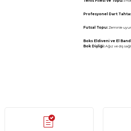
Tenis Filesi ve Topu:
Prof
Profesyonel Dart Tahtas
Futsal Topu:
Zeminle uyum
Boks Eldiveni ve El Banda
Bok Dişliği:
Ağız ve diş sağl