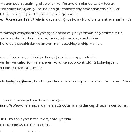
malzemeden yapılmış, el ve bilek konforunu ön planda tutan toplar.
arbelerden koruyan, yumuşak dolgu malzemesiyle tasarlanmış dizlikler.
ı:
Esnek kumaşıyla hareket özgürlüğü sunar.
bol Aksesuarları:
Filelerin dayanıklılığı ve kolay kurulumu, antrenmanları daha
vramayı kolaylaştıran yapısıyla hassas atışlar yapmanıza yardımcı olur.
kılarak skorları takip etmeyi kolaylaştıran dayanıklı fileler.
Kolluklar, bacaklıklar ve antrenman destekleyici ekipmanlar.
 ve malzeme seçenekleriyle her yaş grubuna uygun toplar.
ivenleri ve kaleci formaları, elleri korurken top kontrolünü kolaylaştırır.
ı belirten özel tasarımlar
kolaylığı sağlayan, farklı boyutlarda hentbol topları bulunur.hummel, Diador
 tepki ve hassasiyet için tasarlanmışır.
ası:
Profesyonel maçlardan amatör oyunlara kadar çeşitli seçenekler sunar.
urulum sağlayan hafif ve dayanıklı yapıda.
şlar için aerodinamik tasarım.