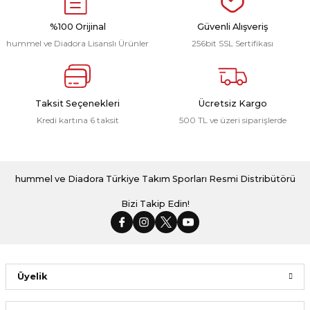
r
%100 Orijinal
Güvenli Alışveriş
hummel ve Diadora Lisanslı Ürünler
256bit SSL Sertifikası
i Belediye Spor
Taksit Seçenekleri
Ücretsiz Kargo
Kredi kartına 6 taksit
500 TL ve üzeri siparişlerde
r Kulübü
hummel ve Diadora Türkiye Takım Sporları Resmi Distribütörü
esi Ankaraspor
Bizi Takip Edin!
nyurdu
Üyelik