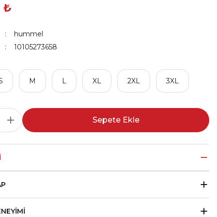
 ₺
hummel
10105273658
S
M
L
XL
2XL
3XL
Sepete Ekle
I
AP
ENEYIMI