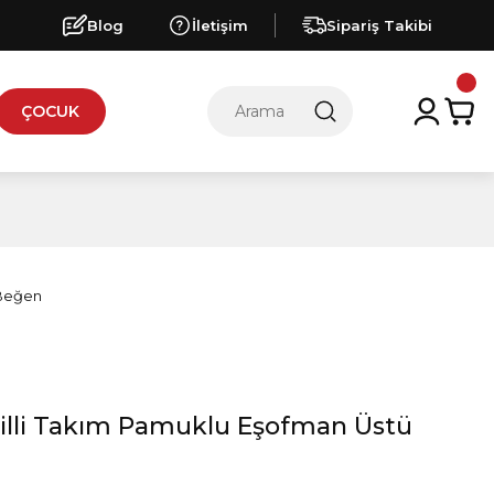
Blog
İletişim
Sipariş Takibi
ÇOCUK
illi Takım Pamuklu Eşofman Üstü