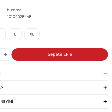
hummel
10104028448
M
L
XL
Sepete Ekle
I
AP
ENEYIMI