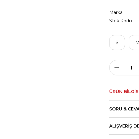
Marka
Stok Kodu
S
ÜRÜN BILGIS
SORU & CEV
ALIŞVERIŞ D