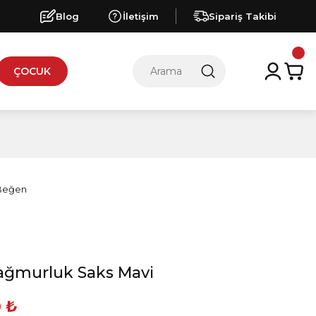
Blog
İletişim
Sipariş Takibi
ÇOCUK
ağmurluk Saks Mavi
0 ₺