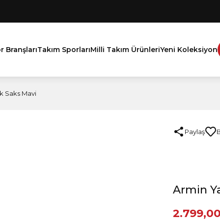
r Branşları
Takım Sporları
Milli Takım Ürünleri
Yeni Koleksiyon
k Saks Mavi
Paylaş
Armin Y
2.799,0