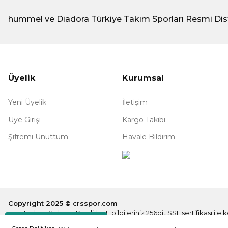
hummel ve Diadora Türkiye Takım Sporları Resmi Dis
Üyelik
Kurumsal
Yeni Üyelik
İletişim
Üye Girişi
Kargo Takibi
Şifremi Unuttum
Havale Bildirim
Copyright 2025 © crsspor.com
Tüm Hakları Saklıdır. Kredi kartı bilgileriniz 256bit SSL sertifikası il
Destek Hattı