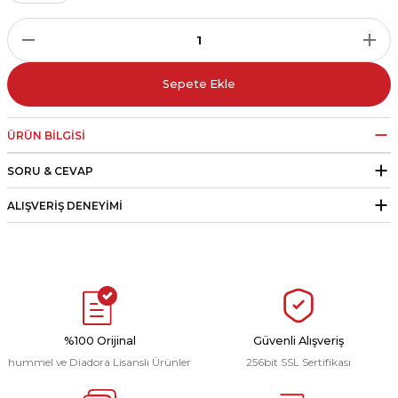
r
i Belediye Spor
Sepete Ekle
ÜRÜN BILGISI
SORU & CEVAP
r Kulübü
ALIŞVERIŞ DENEYIMI
esi Ankaraspor
nyurdu
%100 Orijinal
Güvenli Alışveriş
hummel ve Diadora Lisanslı Ürünler
256bit SSL Sertifikası