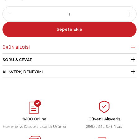
r
i Belediye Spor
Sepete Ekle
ÜRÜN BILGISI
SORU & CEVAP
r Kulübü
ALIŞVERIŞ DENEYIMI
esi Ankaraspor
nyurdu
%100 Orijinal
Güvenli Alışveriş
hummel ve Diadora Lisanslı Ürünler
256bit SSL Sertifikası