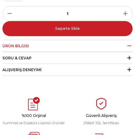
r
i Belediye Spor
Sepete Ekle
ÜRÜN BILGISI
SORU & CEVAP
r Kulübü
ALIŞVERIŞ DENEYIMI
esi Ankaraspor
nyurdu
%100 Orijinal
Güvenli Alışveriş
hummel ve Diadora Lisanslı Ürünler
256bit SSL Sertifikası