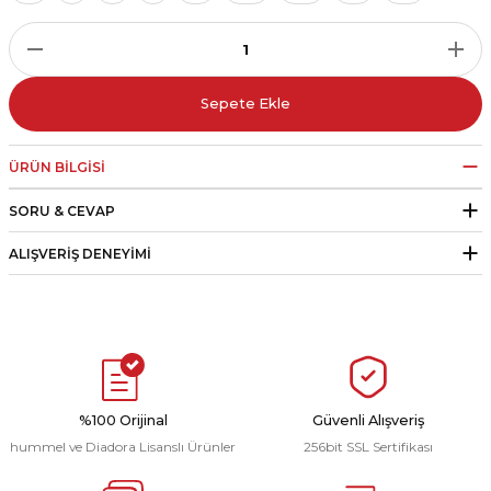
r
i Belediye Spor
Sepete Ekle
ÜRÜN BILGISI
SORU & CEVAP
r Kulübü
ALIŞVERIŞ DENEYIMI
esi Ankaraspor
nyurdu
%100 Orijinal
Güvenli Alışveriş
hummel ve Diadora Lisanslı Ürünler
256bit SSL Sertifikası