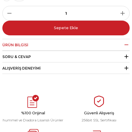
r
i Belediye Spor
Sepete Ekle
ÜRÜN BILGISI
SORU & CEVAP
r Kulübü
ALIŞVERIŞ DENEYIMI
esi Ankaraspor
nyurdu
%100 Orijinal
Güvenli Alışveriş
hummel ve Diadora Lisanslı Ürünler
256bit SSL Sertifikası