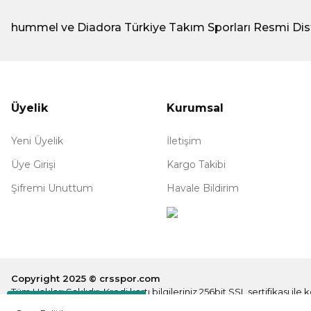
hummel ve Diadora Türkiye Takım Sporları Resmi Dis
Üyelik
Kurumsal
Yeni Üyelik
İletişim
Üye Girişi
Kargo Takibi
Şifremi Unuttum
Havale Bildirim
Copyright 2025 © crsspor.com
Tüm Hakları Saklıdır. Kredi kartı bilgileriniz 256bit SSL sertifikası il
Destek Hattı