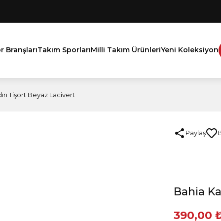
r Branşları
Takım Sporları
Milli Takım Ürünleri
Yeni Koleksiyon
ın Tişört Beyaz Lacivert
Paylaş
Bahia Ka
390,00 