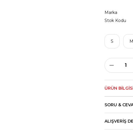
Marka
Stok Kodu
S
ÜRÜN BILGIS
SORU & CEV
ALIŞVERIŞ D