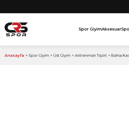
Spor Giyim
Aksesuar
Spo
Anasayfa
Spor Giyim
Üst Giyim
Antrenman Tişört
Bahia Kad