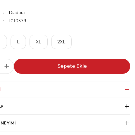
Diadora
1010379
M
L
XL
2XL
Sepete Ekle
I
AP
ENEYIMI