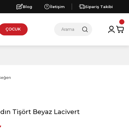
Blog
İletişim
Sipariş Takibi
ÇOCUK
dın Tişört Beyaz Lacivert
₺