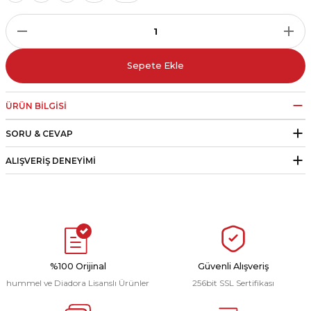
r
i Belediye Spor
Sepete Ekle
ÜRÜN BILGISI
SORU & CEVAP
r Kulübü
ALIŞVERIŞ DENEYIMI
esi Ankaraspor
nyurdu
%100 Orijinal
Güvenli Alışveriş
hummel ve Diadora Lisanslı Ürünler
256bit SSL Sertifikası