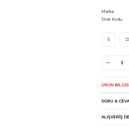
Marka
Stok Kodu
S
2
ÜRÜN BILGIS
SORU & CEV
ALIŞVERIŞ D