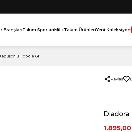
r Branşları
Takım Sporları
Milli Takım Ürünleri
Yeni Koleksiyon
apüşonlu Hoodie Gri
Paylaş
Diadora
1.895,00