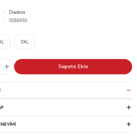
Diadora
1030010
XL
3XL
Sepete Ekle
I
AP
ENEYIMI