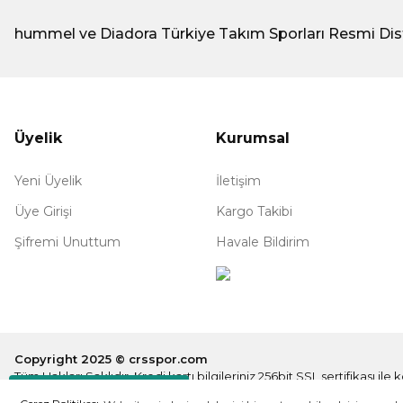
hummel ve Diadora Türkiye Takım Sporları Resmi Dis
Üyelik
Kurumsal
Yeni Üyelik
İletişim
Üye Girişi
Kargo Takibi
Şifremi Unuttum
Havale Bildirim
Copyright 2025 © crsspor.com
Tüm Hakları Saklıdır. Kredi kartı bilgileriniz 256bit SSL sertifikası il
Destek Hattı