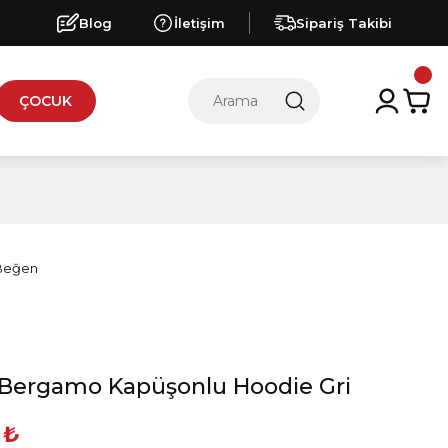
Blog
İletişim
Sipariş Takibi
ÇOCUK
 Bergamo Kapüşonlu Hoodie Gri
 ₺