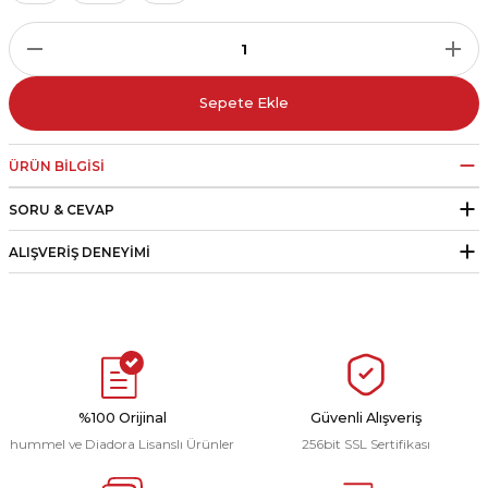
r
i Belediye Spor
Sepete Ekle
ÜRÜN BILGISI
SORU & CEVAP
r Kulübü
ALIŞVERIŞ DENEYIMI
esi Ankaraspor
nyurdu
%100 Orijinal
Güvenli Alışveriş
hummel ve Diadora Lisanslı Ürünler
256bit SSL Sertifikası