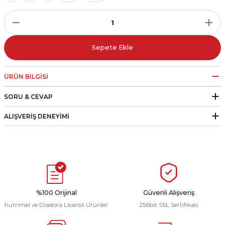
r
i Belediye Spor
Sepete Ekle
ÜRÜN BILGISI
SORU & CEVAP
r Kulübü
ALIŞVERIŞ DENEYIMI
esi Ankaraspor
nyurdu
%100 Orijinal
Güvenli Alışveriş
hummel ve Diadora Lisanslı Ürünler
256bit SSL Sertifikası