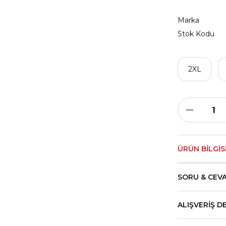
Marka
Stok Kodu
2XL
ÜRÜN BILGIS
SORU & CEV
ALIŞVERIŞ D