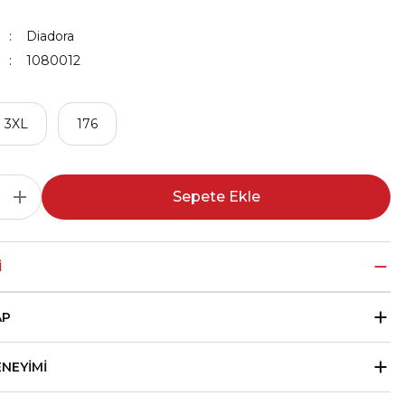
Diadora
1080012
3XL
176
Sepete Ekle
I
AP
ENEYIMI