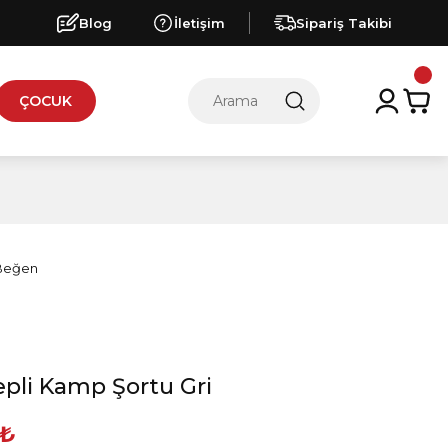
Blog
İletişim
Sipariş Takibi
ÇOCUK
epli Kamp Şortu Gri
 ₺