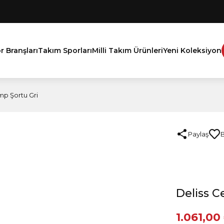
r Branşları
Takım Sporları
Milli Takım Ürünleri
Yeni Koleksiyon
mp Şortu Gri
Paylaş
Deliss C
1.061,00