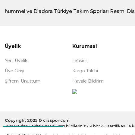
hummel ve Diadora Türkiye Takım Sporları Resmi Dis
Üyelik
Kurumsal
Yeni Üyelik
İletişim
Üye Girişi
Kargo Takibi
Şifremi Unuttum
Havale Bildirim
Copyright 2025 © crsspor.com
Tüm Hakları Saklıdır. Kredi kartı bilgileriniz 256bit SSL sertifikası il
Destek Hattı