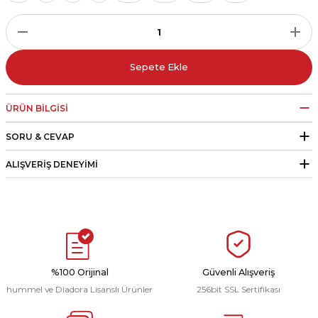
r
i Belediye Spor
Sepete Ekle
ÜRÜN BILGISI
SORU & CEVAP
r Kulübü
ALIŞVERIŞ DENEYIMI
esi Ankaraspor
nyurdu
%100 Orijinal
Güvenli Alışveriş
hummel ve Diadora Lisanslı Ürünler
256bit SSL Sertifikası