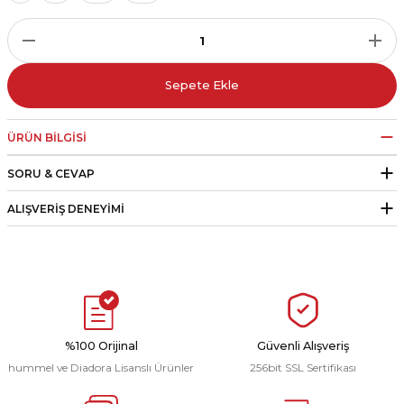
r
i Belediye Spor
Sepete Ekle
ÜRÜN BILGISI
SORU & CEVAP
r Kulübü
ALIŞVERIŞ DENEYIMI
esi Ankaraspor
nyurdu
%100 Orijinal
Güvenli Alışveriş
hummel ve Diadora Lisanslı Ürünler
256bit SSL Sertifikası