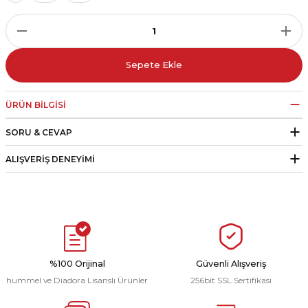
r
i Belediye Spor
Sepete Ekle
ÜRÜN BILGISI
SORU & CEVAP
r Kulübü
ALIŞVERIŞ DENEYIMI
esi Ankaraspor
nyurdu
%100 Orijinal
Güvenli Alışveriş
hummel ve Diadora Lisanslı Ürünler
256bit SSL Sertifikası