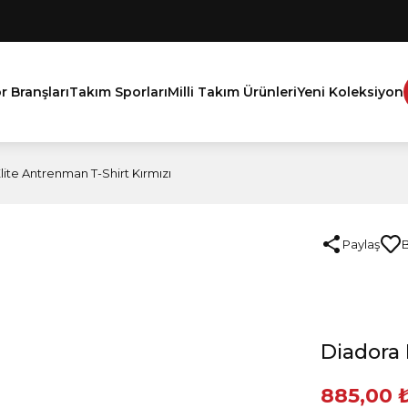
r Branşları
Takım Sporları
Milli Takım Ürünleri
Yeni Koleksiyon
lite Antrenman T-Shirt Kırmızı
Paylaş
Diadora 
885,00 