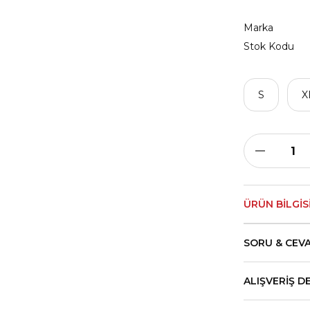
Marka
Stok Kodu
S
X
ÜRÜN BILGIS
SORU & CEV
ALIŞVERIŞ D