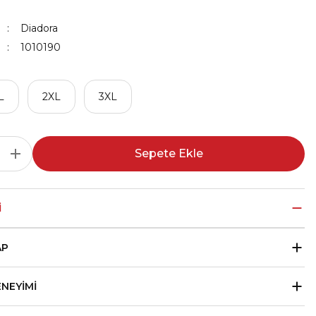
Diadora
1010190
L
2XL
3XL
Sepete Ekle
I
AP
ENEYIMI