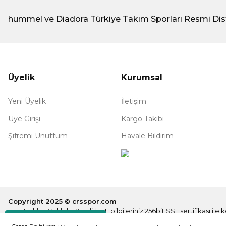
hummel ve Diadora Türkiye Takım Sporları Resmi Dis
Üyelik
Kurumsal
Yeni Üyelik
İletişim
Üye Girişi
Kargo Takibi
Şifremi Unuttum
Havale Bildirim
Copyright 2025 © crsspor.com
Tüm Hakları Saklıdır. Kredi kartı bilgileriniz 256bit SSL sertifikası il
Destek Hattı