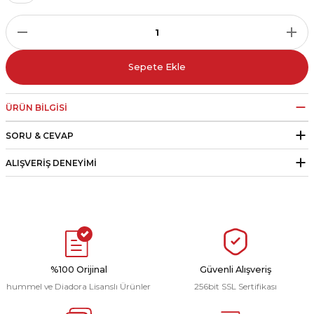
r
i Belediye Spor
Sepete Ekle
ÜRÜN BILGISI
SORU & CEVAP
r Kulübü
ALIŞVERIŞ DENEYIMI
esi Ankaraspor
nyurdu
%100 Orijinal
Güvenli Alışveriş
hummel ve Diadora Lisanslı Ürünler
256bit SSL Sertifikası