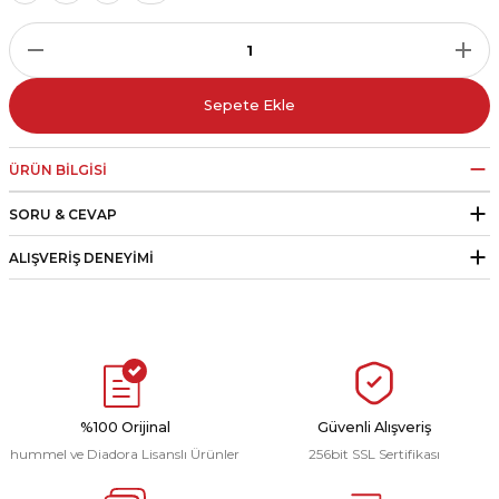
r
i Belediye Spor
Sepete Ekle
ÜRÜN BILGISI
SORU & CEVAP
r Kulübü
ALIŞVERIŞ DENEYIMI
esi Ankaraspor
nyurdu
%100 Orijinal
Güvenli Alışveriş
hummel ve Diadora Lisanslı Ürünler
256bit SSL Sertifikası