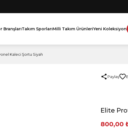
r Branşları
Takım Sporları
Milli Takım Ürünleri
Yeni Koleksiyon
yonel Kaleci Şortu Siyah
Paylaş
Elite Pr
800,00 