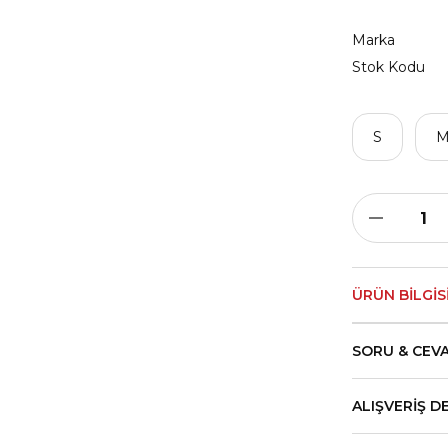
Marka
Stok Kodu
S
ÜRÜN BILGIS
SORU & CEV
ALIŞVERIŞ D