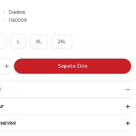
Diadora
1160009
M
L
XL
2XL
Sepete Ekle
I
AP
ENEYIMI