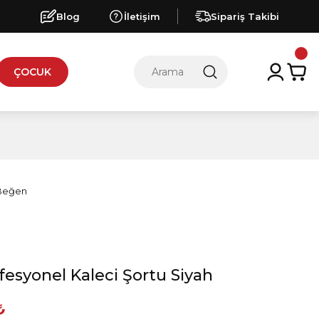
Blog
İletişim
Sipariş Takibi
ÇOCUK
ofesyonel Kaleci Şortu Siyah
₺