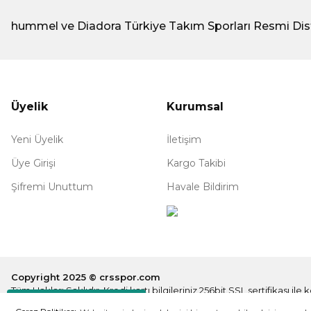
hummel ve Diadora Türkiye Takım Sporları Resmi Dis
Üyelik
Kurumsal
Yeni Üyelik
İletişim
Üye Girişi
Kargo Takibi
Şifremi Unuttum
Havale Bildirim
Copyright 2025 © crsspor.com
Tüm Hakları Saklıdır. Kredi kartı bilgileriniz 256bit SSL sertifikası il
Destek Hattı