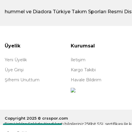
hummel ve Diadora Türkiye Takım Sporları Resmi Dis
Üyelik
Kurumsal
Yeni Üyelik
İletişim
Üye Girişi
Kargo Takibi
Şifremi Unuttum
Havale Bildirim
Copyright 2025 © crsspor.com
Tüm Hakları Saklıdır. Kredi kartı bilgileriniz 256bit SSL sertifikası il
Destek Hattı