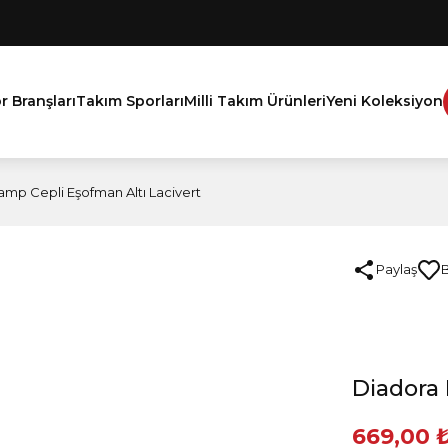
r Branşları
Takım Sporları
Milli Takım Ürünleri
Yeni Koleksiyon
amp Cepli Eşofman Altı Lacivert
Paylaş
Diadora 
669,00 