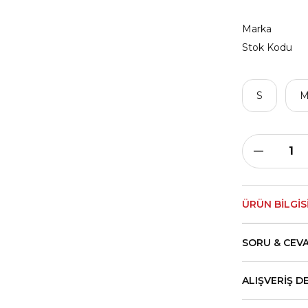
Marka
Stok Kodu
S
ÜRÜN BILGIS
SORU & CEV
ALIŞVERIŞ D