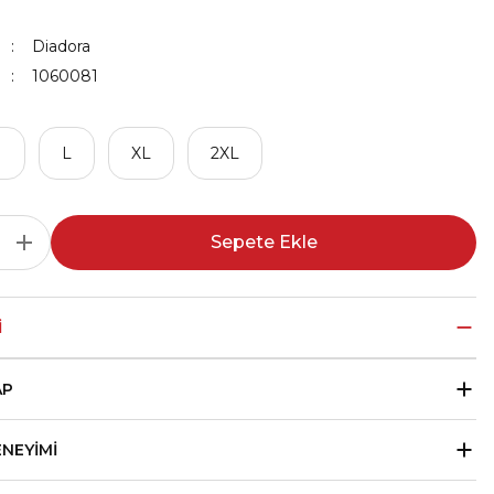
Diadora
1060081
M
L
XL
2XL
Sepete Ekle
I
AP
ENEYIMI