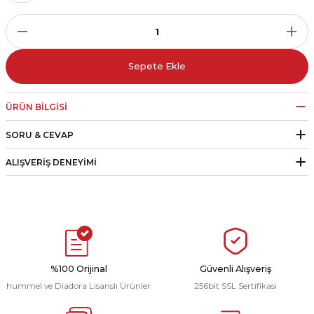
r
i Belediye Spor
Sepete Ekle
ÜRÜN BILGISI
SORU & CEVAP
r Kulübü
ALIŞVERIŞ DENEYIMI
esi Ankaraspor
nyurdu
%100 Orijinal
Güvenli Alışveriş
hummel ve Diadora Lisanslı Ürünler
256bit SSL Sertifikası