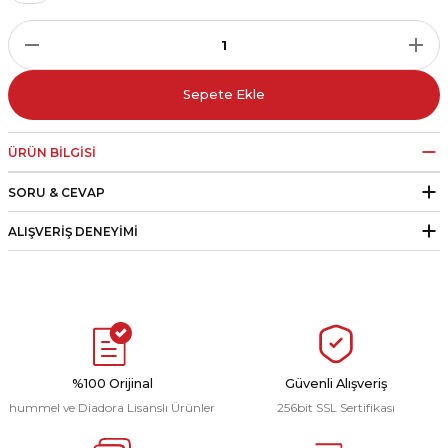
r
i Belediye Spor
Sepete Ekle
ÜRÜN BILGISI
SORU & CEVAP
r Kulübü
ALIŞVERIŞ DENEYIMI
esi Ankaraspor
nyurdu
%100 Orijinal
Güvenli Alışveriş
hummel ve Diadora Lisanslı Ürünler
256bit SSL Sertifikası