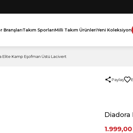
r Branşları
Takım Sporları
Milli Takım Ürünleri
Yeni Koleksiyon
a Elite Kamp Eşofman Üstü Lacivert
Paylaş
Diadora 
1.999,00