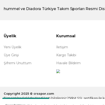
hummel ve Diadora Türkiye Takım Sporları Resmi Dis
Üyelik
Kurumsal
Yeni Üyelik
İletişim
Üye Girişi
Kargo Takibi
Şifremi Unuttum
Havale Bildirim
Copyright 2025 © crsspor.com
Tüm Hakları Saklıdır. Kredi kartı bilgileriniz 256bit SSL sertifikası il
Destek Hattı