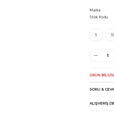
Marka
Stok Kodu
S
3
ÜRÜN BILGIS
SORU & CEV
ALIŞVERIŞ D