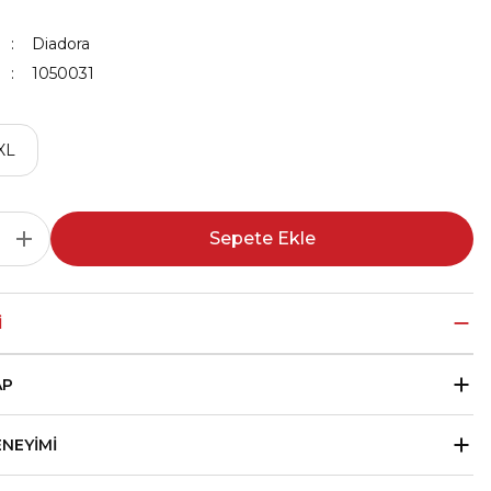
Diadora
1050031
XL
Sepete Ekle
I
AP
ENEYIMI