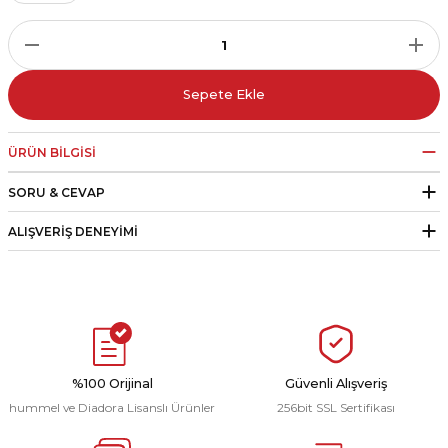
r
i Belediye Spor
Sepete Ekle
ÜRÜN BILGISI
SORU & CEVAP
r Kulübü
ALIŞVERIŞ DENEYIMI
esi Ankaraspor
nyurdu
%100 Orijinal
Güvenli Alışveriş
hummel ve Diadora Lisanslı Ürünler
256bit SSL Sertifikası