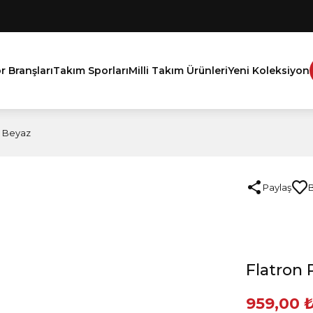
r Branşları
Takım Sporları
Milli Takım Ürünleri
Yeni Koleksiyon
ı Beyaz
Paylaş
Flatron 
959,00 