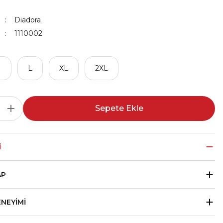
Diadora
1110002
M
L
XL
2XL
Sepete Ekle
I
AP
ENEYIMI