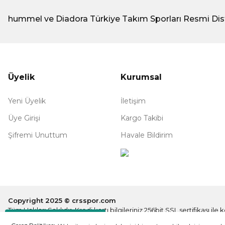
hummel ve Diadora Türkiye Takım Sporları Resmi Dis
Üyelik
Kurumsal
Yeni Üyelik
İletişim
Üye Girişi
Kargo Takibi
Şifremi Unuttum
Havale Bildirim
Copyright 2025 © crsspor.com
Tüm Hakları Saklıdır. Kredi kartı bilgileriniz 256bit SSL sertifikası il
Destek Hattı