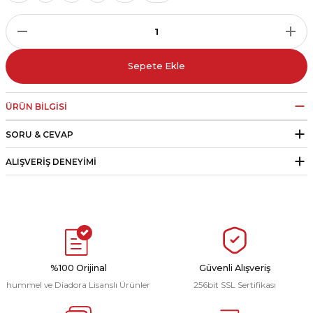
r
i Belediye Spor
Sepete Ekle
ÜRÜN BILGISI
SORU & CEVAP
r Kulübü
ALIŞVERIŞ DENEYIMI
esi Ankaraspor
nyurdu
%100 Orijinal
Güvenli Alışveriş
hummel ve Diadora Lisanslı Ürünler
256bit SSL Sertifikası