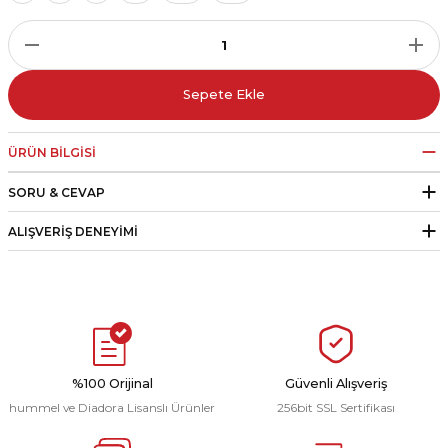
r
i Belediye Spor
Sepete Ekle
ÜRÜN BILGISI
SORU & CEVAP
r Kulübü
ALIŞVERIŞ DENEYIMI
esi Ankaraspor
nyurdu
%100 Orijinal
Güvenli Alışveriş
hummel ve Diadora Lisanslı Ürünler
256bit SSL Sertifikası