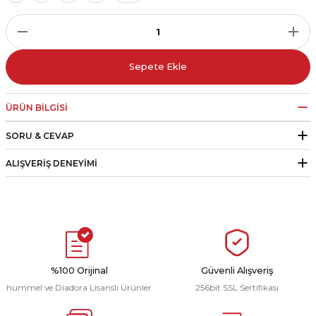
r
i Belediye Spor
Sepete Ekle
ÜRÜN BILGISI
SORU & CEVAP
r Kulübü
ALIŞVERIŞ DENEYIMI
esi Ankaraspor
nyurdu
%100 Orijinal
Güvenli Alışveriş
hummel ve Diadora Lisanslı Ürünler
256bit SSL Sertifikası