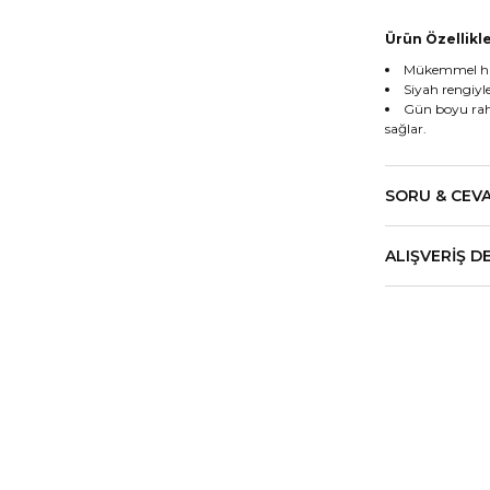
Ürün Özellikle
Mükemmel hare
Siyah rengiyle
Gün boyu raha
sağlar.
SORU & CEV
ALIŞVERIŞ D