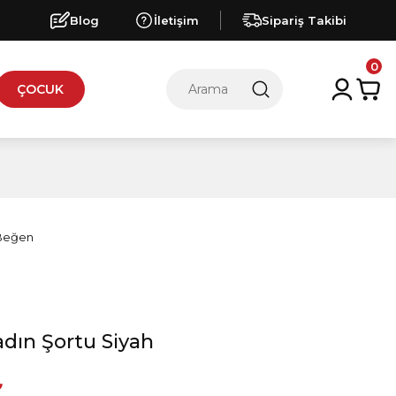
Blog
İletişim
Sipariş Takibi
0
ÇOCUK
dın Şortu Siyah
₺