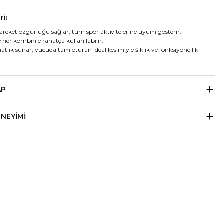
ri:
ket özgürlüğü sağlar, tüm spor aktivitelerine uyum gösterir.
 her kombinle rahatça kullanılabilir.
tlık sunar, vücuda tam oturan ideal kesimiyle şıklık ve fonksiyonellik
AP
ENEYIMI