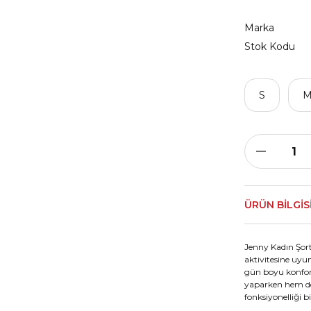
Marka
Stok Kodu
S
ÜRÜN BILGIS
Jenny Kadın Şortu
aktivitesine uy
gün boyu konforl
yaparken hem de 
fonksiyonelliği bir