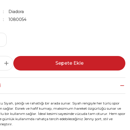
Diadora
1080054
M
Sepete Ekle
I
 Siyah, şıklığı ve rahatlığı bir arada sunar. Siyah rengiyle her türlü spor
um sağlar. Esnek ve hafif kumaşı, maksimum hareket özgürlüğü sunar ve
u bir kullanım sağlar. İdeal kesimi sayesinde vücuda tam oturur. Hem spor
günlük kullanımda rahatça tercih edebileceğiniz Jenny şort, stil ve
leştirir.