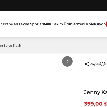
r Branşları
Takım Sporları
Milli Takım Ürünleri
Yeni Koleksiyon
ın Şortu Siyah
Paylaş
Jenny Ka
399,00 