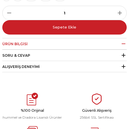
r
i Belediye Spor
Sepete Ekle
ÜRÜN BILGISI
SORU & CEVAP
r Kulübü
ALIŞVERIŞ DENEYIMI
esi Ankaraspor
nyurdu
%100 Orijinal
Güvenli Alışveriş
hummel ve Diadora Lisanslı Ürünler
256bit SSL Sertifikası