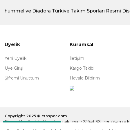
hummel ve Diadora Türkiye Takım Sporları Resmi Dis
Üyelik
Kurumsal
Yeni Üyelik
İletişim
Üye Girişi
Kargo Takibi
Şifremi Unuttum
Havale Bildirim
Copyright 2025 © crsspor.com
Tüm Hakları Saklıdır. Kredi kartı bilgileriniz 256bit SSL sertifikası il
Destek Hattı