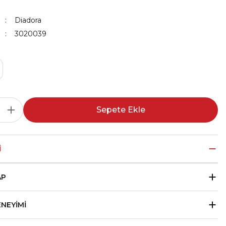
Diadora
3020039
Sepete Ekle
I
AP
ENEYIMI