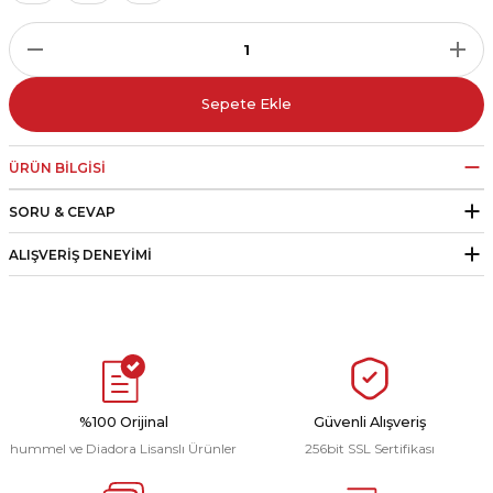
r
i Belediye Spor
Sepete Ekle
ÜRÜN BILGISI
SORU & CEVAP
r Kulübü
ALIŞVERIŞ DENEYIMI
esi Ankaraspor
nyurdu
%100 Orijinal
Güvenli Alışveriş
hummel ve Diadora Lisanslı Ürünler
256bit SSL Sertifikası