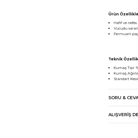
Ürün Özellikle
Hafif ve nefe
Vücudu saran
Fermuarlı paç
Teknik Özellik
Kumaş Tipi: %
Kumaş Ağırlığ
Standart Kes
SORU & CEV
ALIŞVERIŞ D