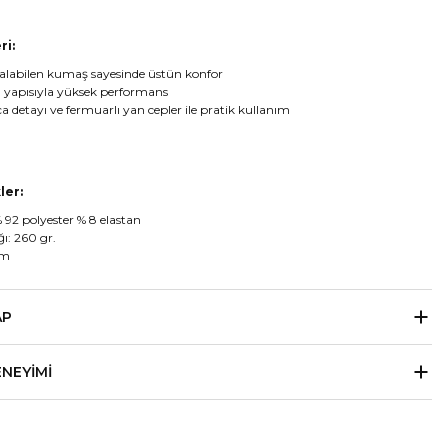
ri:
s alabilen kumaş sayesinde üstün konfor
 yapısıyla yüksek performans
a detayı ve fermuarlı yan cepler ile pratik kullanım
ler:
 92 polyester % 8 elastan
ı: 260 gr.
im
AP
ENEYIMI