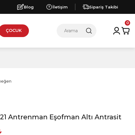
Blog
İletişim
Sipariş Takibi
0
ÇOCUK
21 Antrenman Eşofman Altı Antrasit
₺