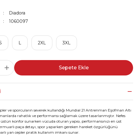
Diadora
1060097
S
L
2XL
3XL
Sepete Ekle
I
pler ve sporcuların severek kullandığı Mundial 21 Antrenman Eşofman Altı
manlarda rahatlık ve performansı sağlamak üzere tasarlanmıştır. Nefes
 üstün konfor sunarken vücuda oturan yapısı, performansınızı en üst
Fermuarlı paça detayı, spor yaparken gereken hareket özgürlüğünü
arlı yan cepler pratik kullanım imkanı sunar.