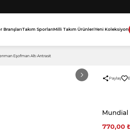
r Branşları
Takım Sporları
Milli Takım Ürünleri
Yeni Koleksiyon
enman Eşofman Altı Antrasit
Paylaş
Mundial 
770,00 