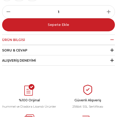
r
i Belediye Spor
Sepete Ekle
ÜRÜN BILGISI
SORU & CEVAP
r Kulübü
ALIŞVERIŞ DENEYIMI
esi Ankaraspor
nyurdu
%100 Orijinal
Güvenli Alışveriş
hummel ve Diadora Lisanslı Ürünler
256bit SSL Sertifikası